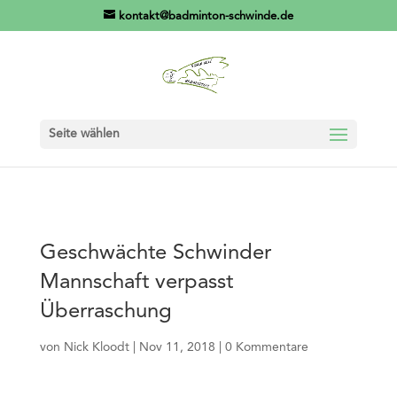
//Cookie Consent
//RECAPTCHA (Ich bin kein Roboter)
kontakt@badminton-schwinde.de
Seite wählen
Geschwächte Schwinder
Mannschaft verpasst
Überraschung
von
Nick Kloodt
|
Nov 11, 2018
|
0 Kommentare