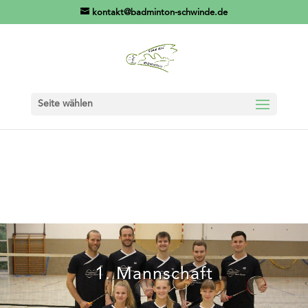
//Cookie Consent
//RECAPTCHA (Ich bin kein Roboter)
kontakt@badminton-schwinde.de
Seite wählen
1. Mannschaft