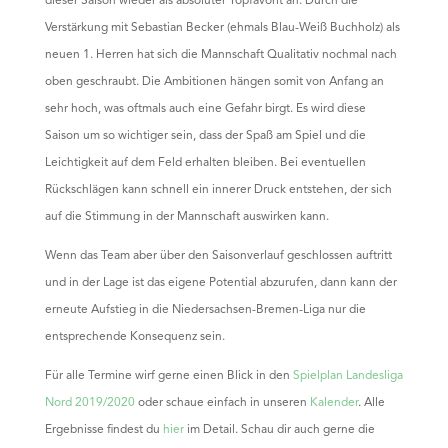
dieser Saison wieder als absoluter Topfavorit an. Durch die
Verstärkung mit Sebastian Becker (ehmals Blau-Weiß Buchholz) als
neuen 1. Herren hat sich die Mannschaft Qualitativ nochmal nach
oben geschraubt. Die Ambitionen hängen somit von Anfang an
sehr hoch, was oftmals auch eine Gefahr birgt. Es wird diese
Saison um so wichtiger sein, dass der Spaß am Spiel und die
Leichtigkeit auf dem Feld erhalten bleiben. Bei eventuellen
Rückschlägen kann schnell ein innerer Druck entstehen, der sich
auf die Stimmung in der Mannschaft auswirken kann.
Wenn das Team aber über den Saisonverlauf geschlossen auftritt
und in der Lage ist das eigene Potential abzurufen, dann kann der
erneute Aufstieg in die Niedersachsen-Bremen-Liga nur die
entsprechende Konsequenz sein.
Für alle Termine wirf gerne einen Blick in den
Spielplan Landesliga
Nord 2019/2020
oder schaue einfach in unseren
Kalender
. Alle
Ergebnisse findest du
hier
im Detail. Schau dir auch gerne die